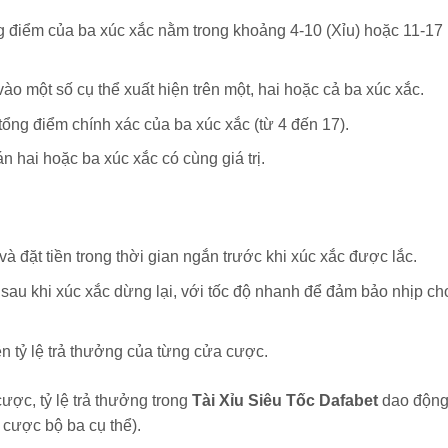
g điểm của ba xúc xắc nằm trong khoảng 4-10 (Xỉu) hoặc 11-17
vào một số cụ thể xuất hiện trên một, hai hoặc cả ba xúc xắc.
tổng điểm chính xác của ba xúc xắc (từ 4 đến 17).
n hai hoặc ba xúc xắc có cùng giá trị.
 đặt tiền trong thời gian ngắn trước khi xúc xắc được lắc.
au khi xúc xắc dừng lại, với tốc độ nhanh để đảm bảo nhịp ch
ên tỷ lệ trả thưởng của từng cửa cược.
cược, tỷ lệ trả thưởng trong
Tài Xỉu Siêu Tốc Dafabet
dao động
 cược bộ ba cụ thể).