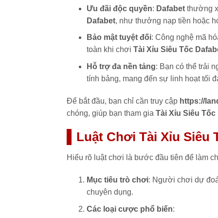
Ưu đãi độc quyền
:
Dafabet
thường x
Dafabet
, như thưởng nạp tiền hoặc h
Bảo mật tuyệt đối
: Công nghệ mã hóa
toàn khi chơi
Tài Xỉu Siêu Tốc Dafab
Hỗ trợ đa nền tảng
: Bạn có thể trải
tính bảng, mang đến sự linh hoạt tối đ
Để bắt đầu, bạn chỉ cần truy cập
https://la
chóng, giúp bạn tham gia
Tài Xỉu Siêu Tốc
Luật Chơi Tài Xỉu Siêu 
Hiểu rõ luật chơi là bước đầu tiên để làm c
Mục tiêu trò chơi
: Người chơi dự đoán
chuyên dụng.
Các loại cược phổ biến
: