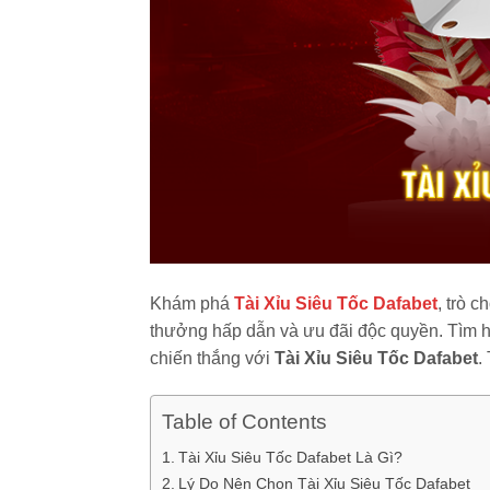
Khám phá
Tài Xỉu Siêu Tốc Dafabet
, trò c
thưởng hấp dẫn và ưu đãi độc quyền. Tìm hi
chiến thắng với
Tài Xỉu Siêu Tốc Dafabet
.
Table of Contents
Tài Xỉu Siêu Tốc Dafabet Là Gì?
Lý Do Nên Chọn Tài Xỉu Siêu Tốc Dafabet