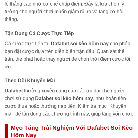
lệ thắng cao nhờ cơ chế chấp điểm. Đây là lựa chọn lý
tưởng cho người chơi muốn giảm rủi ro và tăng cơ hội
thắng.
Tận Dụng Cá Cược Trực Tiếp
Cá cược trực tiếp tại
Dafabet soi kèo hôm nay
cho phép
bạn đặt cược dựa trên diễn biến trận đấu. Quan sát thế
trận, thẻ phạt hoặc thay người để chọn thời điểm cược tối
ưu.
Theo Dõi Khuyến Mãi
Dafabet
thường xuyên cung cấp các ưu đãi cho người
chơi sử dụng
Dafabet soi kèo hôm nay
, như hoàn tiền
cược thua hoặc thưởng nạp tiền. Kiểm tra mục “Khuyến
mãi” để tận dụng các chương trình này, giúp tăng vốn chơi.
Mẹo Tăng Trải Nghiệm Với Dafabet Soi Kèo
Hôm Nay