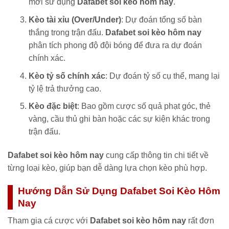
mới sử dụng
Dafabet soi kèo hôm nay
.
Kèo tài xỉu (Over/Under)
: Dự đoán tổng số bàn
thắng trong trận đấu.
Dafabet soi kèo hôm nay
phân tích phong độ đội bóng để đưa ra dự đoán
chính xác.
Kèo tỷ số chính xác
: Dự đoán tỷ số cụ thể, mang lại
tỷ lệ trả thưởng cao.
Kèo đặc biệt
: Bao gồm cược số quả phạt góc, thẻ
vàng, cầu thủ ghi bàn hoặc các sự kiện khác trong
trận đấu.
Dafabet soi kèo hôm nay
cung cấp thông tin chi tiết về
từng loại kèo, giúp bạn dễ dàng lựa chọn kèo phù hợp.
Hướng Dẫn Sử Dụng Dafabet Soi Kèo Hôm
Nay
Tham gia cá cược với
Dafabet soi kèo hôm nay
rất đơn