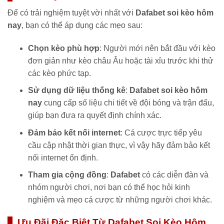
Để có trải nghiệm tuyệt vời nhất với
Dafabet soi kèo hôm
nay
, bạn có thể áp dụng các mẹo sau:
Chọn kèo phù hợp
: Người mới nên bắt đầu với kèo
đơn giản như kèo châu Âu hoặc tài xỉu trước khi thử
các kèo phức tạp.
Sử dụng dữ liệu thống kê
:
Dafabet soi kèo hôm
nay
cung cấp số liệu chi tiết về đội bóng và trận đấu,
giúp bạn đưa ra quyết định chính xác.
Đảm bảo kết nối internet
: Cá cược trực tiếp yêu
cầu cập nhật thời gian thực, vì vậy hãy đảm bảo kết
nối internet ổn định.
Tham gia cộng đồng
:
Dafabet
có các diễn đàn và
nhóm người chơi, nơi bạn có thể học hỏi kinh
nghiệm và mẹo cá cược từ những người chơi khác.
Ưu Đãi Đặc Biệt Từ Dafabet Soi Kèo Hôm