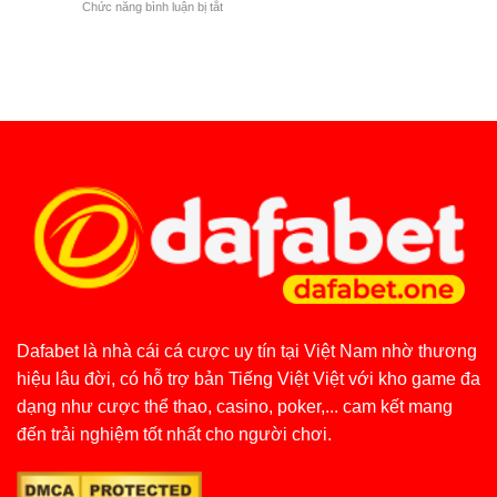
ở
Chức năng bình luận bị tắt
–
Đỉnh
Đá
Đỉnh
Cao
Gà
Cao
Cựa
Cá
Sắt
Cược
Dafabet
Trực
–
Tuyến
Trải
Nghiệm
Cá
Cược
Kịch
Tính
Dafabet là nhà cái cá cược uy tín tại Việt Nam nhờ thương
hiệu lâu đời, có hỗ trợ bản Tiếng Việt Việt với kho game đa
dạng như cược thể thao, casino, poker,... cam kết mang
đến trải nghiệm tốt nhất cho người chơi.