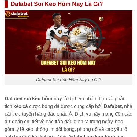
Dafabet Soi Kèo Hôm Nay Là Gì?
Dafabet Soi Kèo Hôm Nay Là Gì?
Dafabet soi kèo hôm nay
là dịch vụ nhận định và phân
tích kèo cá cược bóng đá được cung cấp bởi
Dafabet
, nhà
cái trực tuyến hàng đầu châu Á. Dịch vụ này mang đến các
dự đoán chi tiết về các trận đấu diễn ra trong ngày, bao
gồm tỷ lệ kèo, thông tin đội bóng, phong độ và các yếu tố
ảnh hưởng đến kết quả. Với
Dafabet soi kèo hôm nay
,