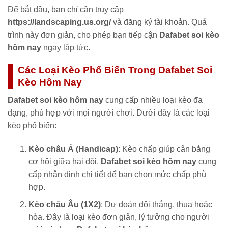
Để bắt đầu, bạn chỉ cần truy cập
https://landscaping.us.org/
và đăng ký tài khoản. Quá
trình này đơn giản, cho phép bạn tiếp cận
Dafabet soi kèo
hôm nay
ngay lập tức.
Các Loại Kèo Phổ Biến Trong Dafabet Soi
Kèo Hôm Nay
Dafabet soi kèo hôm nay
cung cấp nhiều loại kèo đa
dạng, phù hợp với mọi người chơi. Dưới đây là các loại
kèo phổ biến:
Kèo châu Á (Handicap)
: Kèo chấp giúp cân bằng
cơ hội giữa hai đội.
Dafabet soi kèo hôm nay
cung
cấp nhận định chi tiết để bạn chọn mức chấp phù
hợp.
Kèo châu Âu (1X2)
: Dự đoán đội thắng, thua hoặc
hòa. Đây là loại kèo đơn giản, lý tưởng cho người