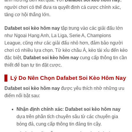
người chơi có thể đưa ra quyết định cá cược chính xác,
tăng cơ hội thắng lớn.
Dafabet soi kèo hôm nay
tập trung vào các giải đấu lớn
như Ngoại Hạng Anh, La Liga, Serie A, Champions
League, cũng như các giải đấu nhỏ hơn, đảm bảo người
chơi có nhiều lựa chọn. Từ kèo châu Á, kèo tài xỉu đến kèo
đặc biệt,
Dafabet soi kèo hôm nay
cung cấp thông tin cần
thiết để bạn tự tin đặt cược.
Lý Do Nên Chọn Dafabet Soi Kèo Hôm Nay
Dafabet soi kèo hôm nay
được yêu thích nhờ những ưu
điểm nổi bật sau:
Nhận định chính xác
:
Dafabet soi kèo hôm nay
dựa trên phân tích chuyên sâu từ các chuyên gia
bóng đá, cung cấp thông tin đáng tin cậy.