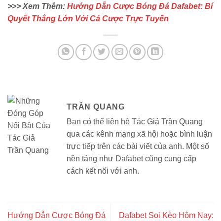
>>> Xem Thêm:
Hướng Dẫn Cược Bóng Đá Dafabet: Bí
Quyết Thắng Lớn Với Cá Cược Trực Tuyến
TRẦN QUANG
Bạn có thể liên hệ Tác Giả Trần Quang
qua các kênh mạng xã hội hoặc bình luận
trực tiếp trên các bài viết của anh. Một số
nền tảng như Dafabet cũng cung cấp
cách kết nối với anh.
Hướng Dẫn Cược Bóng Đá
Dafabet Soi Kèo Hôm Nay: