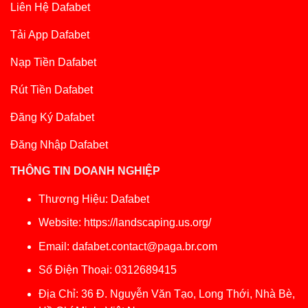
Liên Hệ Dafabet
Tải App Dafabet
Nạp Tiền Dafabet
Rút Tiền Dafabet
Đăng Ký Dafabet
Đăng Nhập Dafabet
THÔNG TIN DOANH NGHIỆP
Thương Hiệu: Dafabet
Website:
https://landscaping.us.org/
Email:
dafabet.contact@paga.br.com
Số Điện Thoại: 0312689415
Địa Chỉ:
36 Đ. Nguyễn Văn Tạo, Long Thới, Nhà Bè,