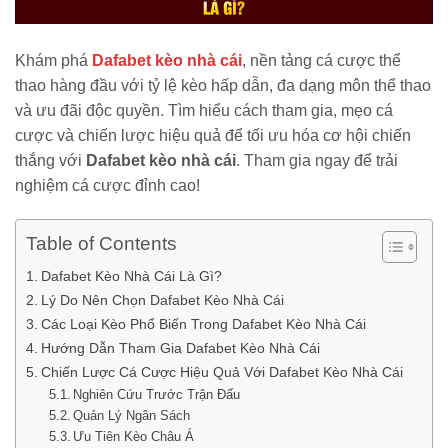
Khám phá
Dafabet kèo nhà cái
, nền tảng cá cược thể
thao hàng đầu với tỷ lệ kèo hấp dẫn, đa dạng môn thể thao
và ưu đãi độc quyền. Tìm hiểu cách tham gia, mẹo cá
cược và chiến lược hiệu quả để tối ưu hóa cơ hội chiến
thắng với
Dafabet kèo nhà cái
. Tham gia ngay để trải
nghiệm cá cược đỉnh cao!
Table of Contents
Dafabet Kèo Nhà Cái Là Gì?
Lý Do Nên Chọn Dafabet Kèo Nhà Cái
Các Loại Kèo Phổ Biến Trong Dafabet Kèo Nhà Cái
Hướng Dẫn Tham Gia Dafabet Kèo Nhà Cái
Chiến Lược Cá Cược Hiệu Quả Với Dafabet Kèo Nhà Cái
Nghiên Cứu Trước Trận Đấu
Quản Lý Ngân Sách
Ưu Tiên Kèo Châu Á