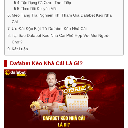
Tận Dụng Cá Cược Trực Tiếp
Theo Dõi Khuyến Mãi
Mẹo Tăng Trải Nghiệm Khi Tham Gia Dafabet Kèo Nhà
Cái
Ưu Đãi Đặc Biệt Từ Dafabet Kèo Nhà Cái
Tại Sao Dafabet Kèo Nhà Cái Phù Hợp Với Mọi Người
Chơi?
Kết Luận
Dafabet Kèo Nhà Cái Là Gì?