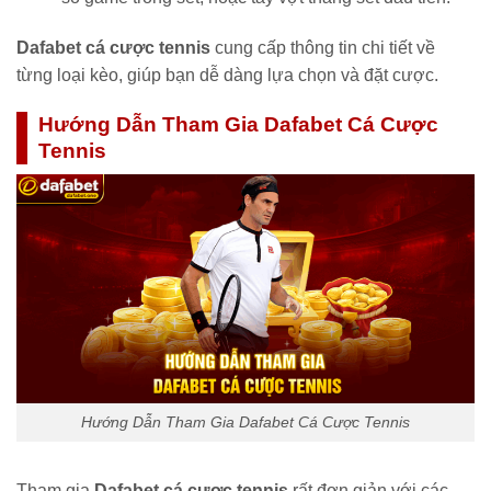
Dafabet cá cược tennis
cung cấp thông tin chi tiết về
từng loại kèo, giúp bạn dễ dàng lựa chọn và đặt cược.
Hướng Dẫn Tham Gia Dafabet Cá Cược
Tennis
Hướng Dẫn Tham Gia Dafabet Cá Cược Tennis
Tham gia
Dafabet cá cược tennis
rất đơn giản với các