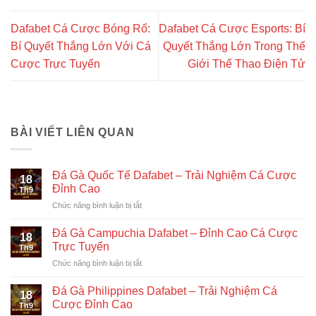
Dafabet Cá Cược Bóng Rổ:
Dafabet Cá Cược Esports: Bí
Bí Quyết Thắng Lớn Với Cá
Quyết Thắng Lớn Trong Thế
Cược Trực Tuyến
Giới Thể Thao Điện Tử
BÀI VIẾT LIÊN QUAN
Đá Gà Quốc Tế Dafabet – Trải Nghiệm Cá Cược
18
Đỉnh Cao
Th9
ở
Chức năng bình luận bị tắt
Đá
Gà
Đá Gà Campuchia Dafabet – Đỉnh Cao Cá Cược
18
Quốc
Trực Tuyến
Th9
Tế
ở
Chức năng bình luận bị tắt
Dafabet
Đá
–
Gà
Trải
Đá Gà Philippines Dafabet – Trải Nghiệm Cá
18
Campuchia
Nghiệm
Cược Đỉnh Cao
Th9
Dafabet
Cá