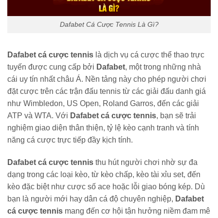
Dafabet Cá Cược Tennis Là Gì?
Dafabet cá cược tennis
là dịch vụ cá cược thể thao trực
tuyến được cung cấp bởi
Dafabet
, một trong những nhà
cái uy tín nhất châu Á. Nền tảng này cho phép người chơi
đặt cược trên các trận đấu tennis từ các giải đấu danh giá
như Wimbledon, US Open, Roland Garros, đến các giải
ATP và WTA. Với
Dafabet cá cược tennis
, bạn sẽ trải
nghiệm giao diện thân thiện, tỷ lệ kèo cạnh tranh và tính
năng cá cược trực tiếp đầy kịch tính.
Dafabet cá cược tennis
thu hút người chơi nhờ sự đa
dạng trong các loại kèo, từ kèo chấp, kèo tài xỉu set, đến
kèo đặc biệt như cược số ace hoặc lỗi giao bóng kép. Dù
bạn là người mới hay dân cá độ chuyên nghiệp,
Dafabet
cá cược tennis
mang đến cơ hội tận hưởng niềm đam mê