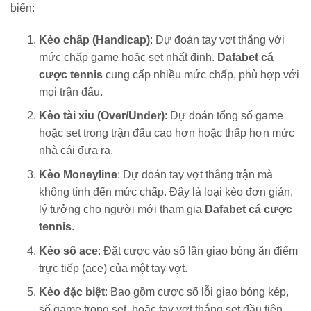
biến:
Kèo chấp (Handicap)
: Dự đoán tay vợt thắng với
mức chấp game hoặc set nhất định.
Dafabet cá
cược tennis
cung cấp nhiều mức chấp, phù hợp với
mọi trận đấu.
Kèo tài xỉu (Over/Under)
: Dự đoán tổng số game
hoặc set trong trận đấu cao hơn hoặc thấp hơn mức
nhà cái đưa ra.
Kèo Moneyline
: Dự đoán tay vợt thắng trận mà
không tính đến mức chấp. Đây là loại kèo đơn giản,
lý tưởng cho người mới tham gia
Dafabet cá cược
tennis
.
Kèo số ace
: Đặt cược vào số lần giao bóng ăn điểm
trực tiếp (ace) của một tay vợt.
Kèo đặc biệt
: Bao gồm cược số lỗi giao bóng kép,
số game trong set, hoặc tay vợt thắng set đầu tiên.