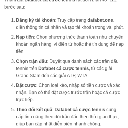
bước sau:
Đăng ký tài khoản
: Truy cập trang
dafabet.one
,
điền thông tin cá nhân và tạo tài khoản trong vài phút.
Nạp tiền
: Chọn phương thức thanh toán như chuyển
khoản ngân hàng, ví điện tử hoặc thẻ tín dụng để nạp
tiền.
Chọn trận đấu
: Duyệt qua danh sách các trận đấu
tennis trên
Dafabet cá cược tennis
, từ các giải
Grand Slam đến các giải ATP, WTA.
Đặt cược
: Chọn loại kèo, nhập số tiền cược và xác
nhận. Bạn có thể đặt cược trước trận hoặc cá cược
trực tiếp.
Theo dõi kết quả
:
Dafabet cá cược tennis
cung
cấp tính năng theo dõi trận đấu theo thời gian thực,
giúp bạn cập nhật diễn biến nhanh chóng.