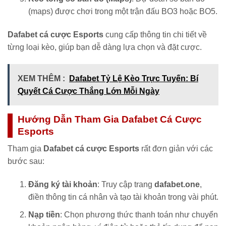
(maps) được chơi trong một trận đấu BO3 hoặc BO5.
Dafabet cá cược Esports
cung cấp thông tin chi tiết về
từng loại kèo, giúp bạn dễ dàng lựa chọn và đặt cược.
XEM THÊM :
Dafabet Tỷ Lệ Kèo Trực Tuyến: Bí
Quyết Cá Cược Thắng Lớn Mỗi Ngày
Hướng Dẫn Tham Gia Dafabet Cá Cược
Esports
Tham gia
Dafabet cá cược Esports
rất đơn giản với các
bước sau:
Đăng ký tài khoản
: Truy cập trang
dafabet.one
,
điền thông tin cá nhân và tạo tài khoản trong vài phút.
Nạp tiền
: Chọn phương thức thanh toán như chuyển