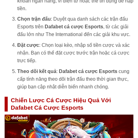
khoản ngân hàng, ví điện tử hoặc thẻ tín dụng để nạp
tiền.
Chọn trận đấu
: Duyệt qua danh sách các trận đấu
Esports trên
Dafabet cá cược Esports
, từ các giải
đấu lớn như The International đến các giải khu vực.
Đặt cược
: Chọn loại kèo, nhập số tiền cược và xác
nhận. Bạn có thể đặt cược trước trận hoặc cá cược
trực tiếp.
Theo dõi kết quả
:
Dafabet cá cược Esports
cung
cấp tính năng theo dõi trận đấu theo thời gian thực,
giúp bạn cập nhật diễn biến nhanh chóng.
Chiến Lược Cá Cược Hiệu Quả Với
Dafabet Cá Cược Esports