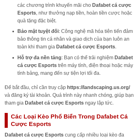
các chương trình khuyến mãi cho
Dafabet cá cược
Esports
, như thưởng nạp tiền, hoàn tiền cược hoặc
quà tặng đặc biệt.
Bảo mật tuyệt đối
: Công nghệ mã hóa tiên tiến đảm
bảo thông tin cá nhân và giao dịch của bạn luôn an
toàn khi tham gia
Dafabet cá cược Esports
.
Hỗ trợ đa nền tảng
: Bạn có thể trải nghiệm
Dafabet
cá cược Esports
trên máy tính, điện thoại hoặc máy
tính bảng, mang đến sự tiện lợi tối đa.
Để bắt đầu, chỉ cần truy cập
https://landscaping.us.org/
và đăng ký tài khoản. Quá trình này nhanh chóng, giúp bạn
tham gia
Dafabet cá cược Esports
ngay lập tức.
Các Loại Kèo Phổ Biến Trong Dafabet Cá
Cược Esports
Dafabet cá cược Esports
cung cấp nhiều loại kèo đa