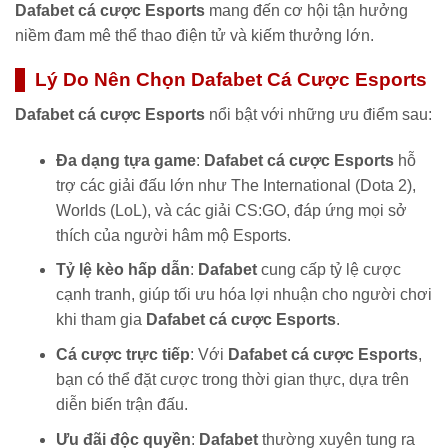
Dafabet cá cược Esports
mang đến cơ hội tận hưởng
niềm đam mê thể thao điện tử và kiếm thưởng lớn.
Lý Do Nên Chọn Dafabet Cá Cược Esports
Dafabet cá cược Esports
nổi bật với những ưu điểm sau:
Đa dạng tựa game
:
Dafabet cá cược Esports
hỗ
trợ các giải đấu lớn như The International (Dota 2),
Worlds (LoL), và các giải CS:GO, đáp ứng mọi sở
thích của người hâm mộ Esports.
Tỷ lệ kèo hấp dẫn
:
Dafabet
cung cấp tỷ lệ cược
cạnh tranh, giúp tối ưu hóa lợi nhuận cho người chơi
khi tham gia
Dafabet cá cược Esports
.
Cá cược trực tiếp
: Với
Dafabet cá cược Esports
,
bạn có thể đặt cược trong thời gian thực, dựa trên
diễn biến trận đấu.
Ưu đãi độc quyền
:
Dafabet
thường xuyên tung ra