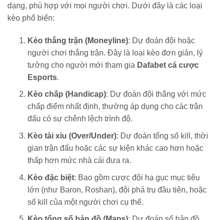
dạng, phù hợp với mọi người chơi. Dưới đây là các loại
kèo phổ biến:
Kèo thắng trận (Moneyline)
: Dự đoán đội hoặc
người chơi thắng trận. Đây là loại kèo đơn giản, lý
tưởng cho người mới tham gia
Dafabet cá cược
Esports
.
Kèo chấp (Handicap)
: Dự đoán đội thắng với mức
chấp điểm nhất định, thường áp dụng cho các trận
đấu có sự chênh lệch trình độ.
Kèo tài xỉu (Over/Under)
: Dự đoán tổng số kill, thời
gian trận đấu hoặc các sự kiện khác cao hơn hoặc
thấp hơn mức nhà cái đưa ra.
Kèo đặc biệt
: Bao gồm cược đội hạ gục mục tiêu
lớn (như Baron, Roshan), đội phá trụ đầu tiên, hoặc
số kill của một người chơi cụ thể.
Kèo tổng số bản đồ (Maps)
: Dự đoán số bản đồ