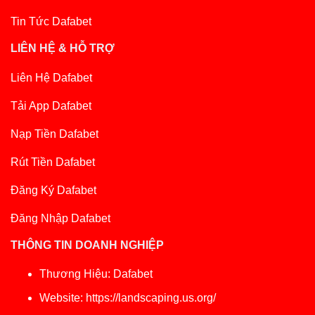
Tin Tức Dafabet
LIÊN HỆ & HỖ TRỢ
Liên Hệ Dafabet
Tải App Dafabet
Nạp Tiền Dafabet
Rút Tiền Dafabet
Đăng Ký Dafabet
Đăng Nhập Dafabet
THÔNG TIN DOANH NGHIỆP
Thương Hiệu: Dafabet
Website:
https://landscaping.us.org/