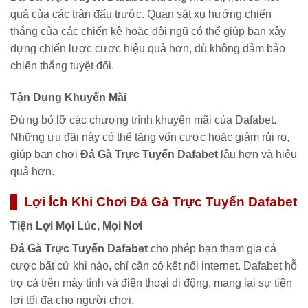
quả của các trận đấu trước. Quan sát xu hướng chiến
thắng của các chiến kê hoặc đội ngũ có thể giúp bạn xây
dựng chiến lược cược hiệu quả hơn, dù không đảm bảo
chiến thắng tuyệt đối.
Tận Dụng Khuyến Mãi
Đừng bỏ lỡ các chương trình khuyến mãi của Dafabet.
Những ưu đãi này có thể tăng vốn cược hoặc giảm rủi ro,
giúp bạn chơi
Đá Gà Trực Tuyến Dafabet
lâu hơn và hiệu
quả hơn.
Lợi Ích Khi Chơi Đá Gà Trực Tuyến Dafabet
Tiện Lợi Mọi Lúc, Mọi Nơi
Đá Gà Trực Tuyến Dafabet
cho phép bạn tham gia cá
cược bất cứ khi nào, chỉ cần có kết nối internet. Dafabet hỗ
trợ cả trên máy tính và điện thoại di động, mang lại sự tiện
lợi tối đa cho người chơi.