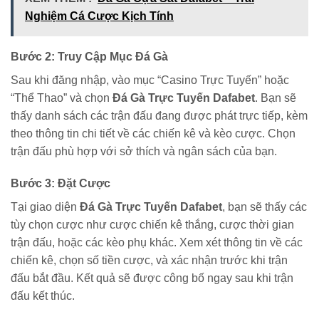
Nghiệm Cá Cược Kịch Tính
Bước 2: Truy Cập Mục Đá Gà
Sau khi đăng nhập, vào mục “Casino Trực Tuyến” hoặc
“Thể Thao” và chọn
Đá Gà Trực Tuyến Dafabet
. Bạn sẽ
thấy danh sách các trận đấu đang được phát trực tiếp, kèm
theo thông tin chi tiết về các chiến kê và kèo cược. Chọn
trận đấu phù hợp với sở thích và ngân sách của bạn.
Bước 3: Đặt Cược
Tại giao diện
Đá Gà Trực Tuyến Dafabet
, bạn sẽ thấy các
tùy chọn cược như cược chiến kê thắng, cược thời gian
trận đấu, hoặc các kèo phụ khác. Xem xét thông tin về các
chiến kê, chọn số tiền cược, và xác nhận trước khi trận
đấu bắt đầu. Kết quả sẽ được công bố ngay sau khi trận
đấu kết thúc.