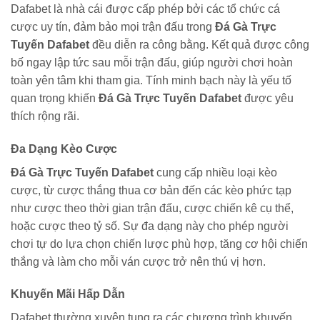
Dafabet là nhà cái được cấp phép bởi các tổ chức cá
cược uy tín, đảm bảo mọi trận đấu trong
Đá Gà Trực
Tuyến Dafabet
đều diễn ra công bằng. Kết quả được công
bố ngay lập tức sau mỗi trận đấu, giúp người chơi hoàn
toàn yên tâm khi tham gia. Tính minh bạch này là yếu tố
quan trọng khiến
Đá Gà Trực Tuyến Dafabet
được yêu
thích rộng rãi.
Đa Dạng Kèo Cược
Đá Gà Trực Tuyến Dafabet
cung cấp nhiều loại kèo
cược, từ cược thắng thua cơ bản đến các kèo phức tạp
như cược theo thời gian trận đấu, cược chiến kê cụ thể,
hoặc cược theo tỷ số. Sự đa dạng này cho phép người
chơi tự do lựa chọn chiến lược phù hợp, tăng cơ hội chiến
thắng và làm cho mỗi ván cược trở nên thú vị hơn.
Khuyến Mãi Hấp Dẫn
Dafabet thường xuyên tung ra các chương trình khuyến