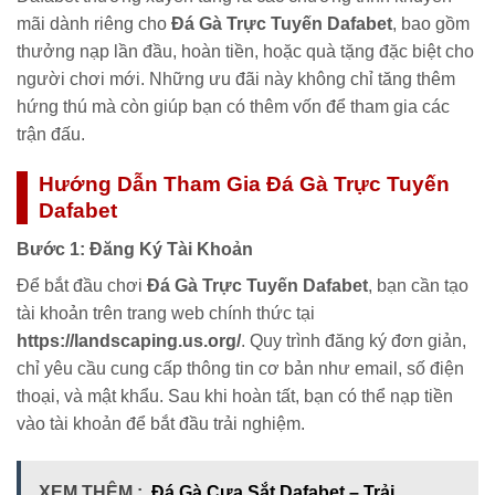
mãi dành riêng cho
Đá Gà Trực Tuyến Dafabet
, bao gồm
thưởng nạp lần đầu, hoàn tiền, hoặc quà tặng đặc biệt cho
người chơi mới. Những ưu đãi này không chỉ tăng thêm
hứng thú mà còn giúp bạn có thêm vốn để tham gia các
trận đấu.
Hướng Dẫn Tham Gia Đá Gà Trực Tuyến
Dafabet
Bước 1: Đăng Ký Tài Khoản
Để bắt đầu chơi
Đá Gà Trực Tuyến Dafabet
, bạn cần tạo
tài khoản trên trang web chính thức tại
https://landscaping.us.org/
. Quy trình đăng ký đơn giản,
chỉ yêu cầu cung cấp thông tin cơ bản như email, số điện
thoại, và mật khẩu. Sau khi hoàn tất, bạn có thể nạp tiền
vào tài khoản để bắt đầu trải nghiệm.
XEM THÊM :
Đá Gà Cựa Sắt Dafabet – Trải