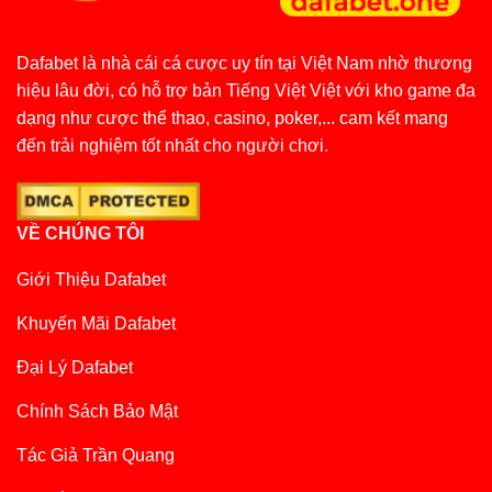
Dafabet là nhà cái cá cược uy tín tại Việt Nam nhờ thương
hiệu lâu đời, có hỗ trợ bản Tiếng Việt Việt với kho game đa
dạng như cược thể thao, casino, poker,... cam kết mang
đến trải nghiệm tốt nhất cho người chơi.
VỀ CHÚNG TÔI
Giới Thiệu Dafabet
Khuyến Mãi Dafabet
Đại Lý Dafabet
Chính Sách Bảo Mật
Tác Giả Trần Quang