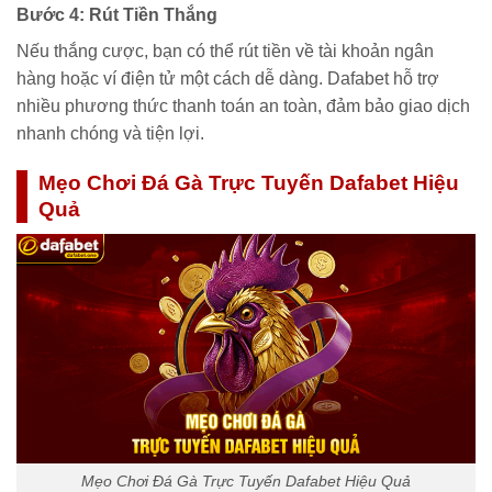
Bước 4: Rút Tiền Thắng
Nếu thắng cược, bạn có thể rút tiền về tài khoản ngân
hàng hoặc ví điện tử một cách dễ dàng. Dafabet hỗ trợ
nhiều phương thức thanh toán an toàn, đảm bảo giao dịch
nhanh chóng và tiện lợi.
Mẹo Chơi Đá Gà Trực Tuyến Dafabet Hiệu
Quả
Mẹo Chơi Đá Gà Trực Tuyến Dafabet Hiệu Quả