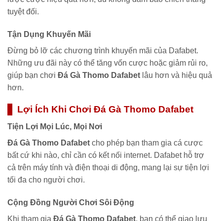
tuyệt đối.
Tận Dụng Khuyến Mãi
Đừng bỏ lỡ các chương trình khuyến mãi của Dafabet.
Những ưu đãi này có thể tăng vốn cược hoặc giảm rủi ro,
giúp bạn chơi
Đá Gà Thomo Dafabet
lâu hơn và hiệu quả
hơn.
Lợi Ích Khi Chơi Đá Gà Thomo Dafabet
Tiện Lợi Mọi Lúc, Mọi Nơi
Đá Gà Thomo Dafabet
cho phép bạn tham gia cá cược
bất cứ khi nào, chỉ cần có kết nối internet. Dafabet hỗ trợ
cả trên máy tính và điện thoại di động, mang lại sự tiện lợi
tối đa cho người chơi.
Cộng Đồng Người Chơi Sôi Động
Khi tham gia
Đá Gà Thomo Dafabet
, bạn có thể giao lưu