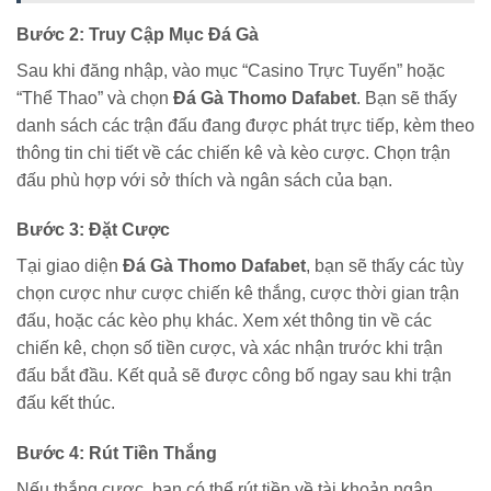
Bước 2: Truy Cập Mục Đá Gà
Sau khi đăng nhập, vào mục “Casino Trực Tuyến” hoặc
“Thể Thao” và chọn
Đá Gà Thomo Dafabet
. Bạn sẽ thấy
danh sách các trận đấu đang được phát trực tiếp, kèm theo
thông tin chi tiết về các chiến kê và kèo cược. Chọn trận
đấu phù hợp với sở thích và ngân sách của bạn.
Bước 3: Đặt Cược
Tại giao diện
Đá Gà Thomo Dafabet
, bạn sẽ thấy các tùy
chọn cược như cược chiến kê thắng, cược thời gian trận
đấu, hoặc các kèo phụ khác. Xem xét thông tin về các
chiến kê, chọn số tiền cược, và xác nhận trước khi trận
đấu bắt đầu. Kết quả sẽ được công bố ngay sau khi trận
đấu kết thúc.
Bước 4: Rút Tiền Thắng
Nếu thắng cược, bạn có thể rút tiền về tài khoản ngân