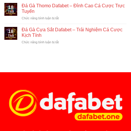
Đỉnh
Gà
Cao
Đá Gà Thomo Dafabet – Đỉnh Cao Cá Cược Trực
Cao
18
Philippines
Cá
Tuyến
Th9
Dafabet
Cược
ở
Chức năng bình luận bị tắt
–
Trực
Đá
Trải
Tuyến
Gà
Nghiệm
Đá Gà Cựa Sắt Dafabet – Trải Nghiệm Cá Cược
18
Thomo
Cá
Kịch Tính
Th9
Dafabet
Cược
ở
Chức năng bình luận bị tắt
–
Đỉnh
Đá
Đỉnh
Cao
Gà
Cao
Cựa
Cá
Sắt
Cược
Dafabet
Trực
–
Tuyến
Trải
Nghiệm
Cá
Cược
Kịch
Tính