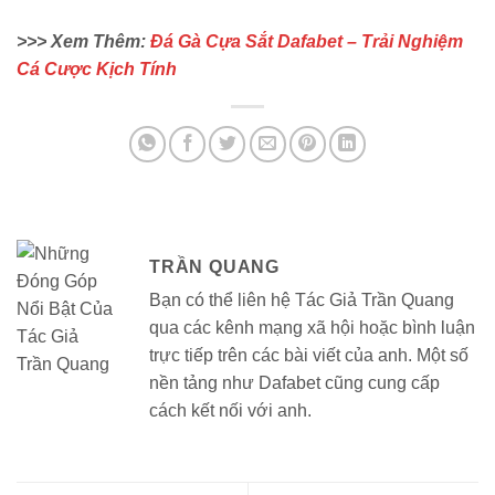
>>> Xem Thêm:
Đá Gà Cựa Sắt Dafabet – Trải Nghiệm
Cá Cược Kịch Tính
TRẦN QUANG
Bạn có thể liên hệ Tác Giả Trần Quang
qua các kênh mạng xã hội hoặc bình luận
trực tiếp trên các bài viết của anh. Một số
nền tảng như Dafabet cũng cung cấp
cách kết nối với anh.