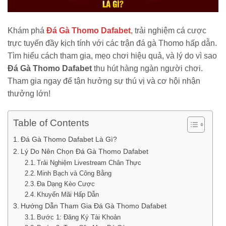
Khám phá
Đá Gà Thomo Dafabet
, trải nghiệm cá cược
trực tuyến đầy kịch tính với các trận đá gà Thomo hấp dẫn.
Tìm hiểu cách tham gia, mẹo chơi hiệu quả, và lý do vì sao
Đá Gà Thomo Dafabet
thu hút hàng ngàn người chơi.
Tham gia ngay để tận hưởng sự thú vị và cơ hội nhận
thưởng lớn!
Table of Contents
Đá Gà Thomo Dafabet Là Gì?
Lý Do Nên Chọn Đá Gà Thomo Dafabet
Trải Nghiệm Livestream Chân Thực
Minh Bạch và Công Bằng
Đa Dạng Kèo Cược
Khuyến Mãi Hấp Dẫn
Hướng Dẫn Tham Gia Đá Gà Thomo Dafabet
Bước 1: Đăng Ký Tài Khoản