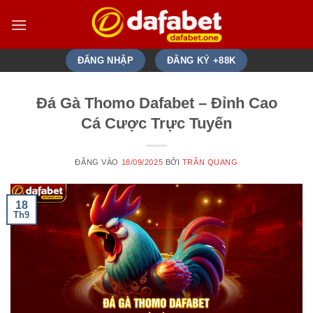
Bỏ
qua
nội
dung
ĐĂNG NHẬP
ĐĂNG KÝ +88K
Đá Gà Thomo Dafabet – Đỉnh Cao
Cá Cược Trực Tuyến
ĐĂNG VÀO
18/09/2025
BỞI
TRẦN QUANG
18
Th9