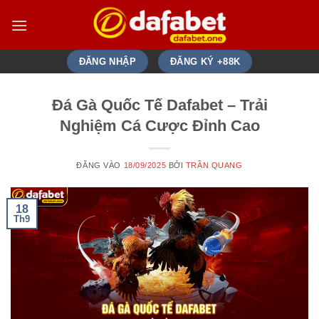
Bỏ
qua
nội
dung
ĐĂNG NHẬP
ĐĂNG KÝ +88K
Đá Gà Quốc Tế Dafabet – Trải
Nghiệm Cá Cược Đỉnh Cao
ĐĂNG VÀO
18/09/2025
BỞI
TRẦN QUANG
18
Th9