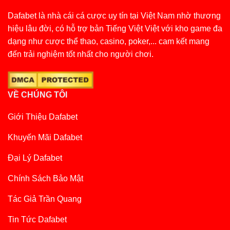
Dafabet là nhà cái cá cược uy tín tại Việt Nam nhờ thương
hiệu lâu đời, có hỗ trợ bản Tiếng Việt Việt với kho game đa
dạng như cược thể thao, casino, poker,... cam kết mang
đến trải nghiệm tốt nhất cho người chơi.
VỀ CHÚNG TÔI
Giới Thiệu Dafabet
Khuyến Mãi Dafabet
Đại Lý Dafabet
Chính Sách Bảo Mật
Tác Giả Trần Quang
Tin Tức Dafabet