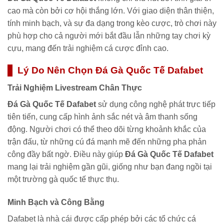
cao mà còn bởi cơ hội thắng lớn. Với giao diện thân thiện,
tính minh bạch, và sự đa dạng trong kèo cược, trò chơi này
phù hợp cho cả người mới bắt đầu lẫn những tay chơi kỳ
cựu, mang đến trải nghiệm cá cược đỉnh cao.
Lý Do Nên Chọn Đá Gà Quốc Tế Dafabet
Trải Nghiệm Livestream Chân Thực
Đá Gà Quốc Tế Dafabet
sử dụng công nghệ phát trực tiếp
tiên tiến, cung cấp hình ảnh sắc nét và âm thanh sống
động. Người chơi có thể theo dõi từng khoảnh khắc của
trận đấu, từ những cú đá mạnh mẽ đến những pha phản
công đầy bất ngờ. Điều này giúp
Đá Gà Quốc Tế Dafabet
mang lại trải nghiệm gần gũi, giống như bạn đang ngồi tại
một trường gà quốc tế thực thụ.
Minh Bạch và Công Bằng
Dafabet là nhà cái được cấp phép bởi các tổ chức cá