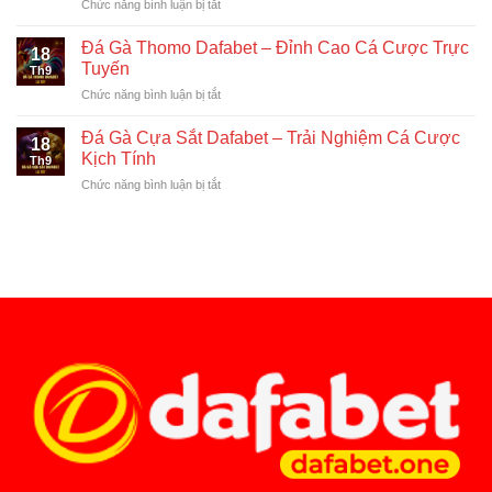
ở
Chức năng bình luận bị tắt
–
Cược
Đá
Đỉnh
Đỉnh
Gà
Cao
Đá Gà Thomo Dafabet – Đỉnh Cao Cá Cược Trực
Cao
18
Philippines
Cá
Tuyến
Th9
Dafabet
Cược
ở
Chức năng bình luận bị tắt
–
Trực
Đá
Trải
Tuyến
Gà
Nghiệm
Đá Gà Cựa Sắt Dafabet – Trải Nghiệm Cá Cược
18
Thomo
Cá
Kịch Tính
Th9
Dafabet
Cược
ở
Chức năng bình luận bị tắt
–
Đỉnh
Đá
Đỉnh
Cao
Gà
Cao
Cựa
Cá
Sắt
Cược
Dafabet
Trực
–
Tuyến
Trải
Nghiệm
Cá
Cược
Kịch
Tính