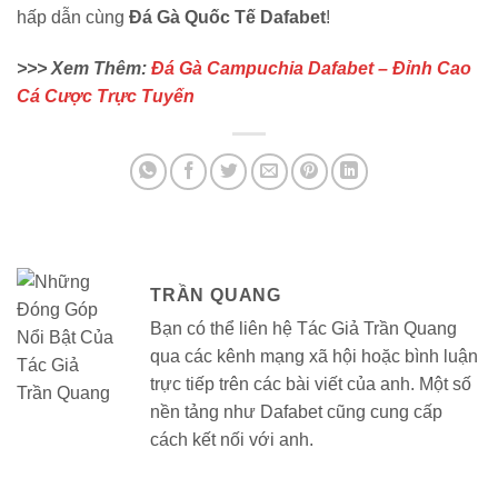
hấp dẫn cùng
Đá Gà Quốc Tế Dafabet
!
>>> Xem Thêm:
Đá Gà Campuchia Dafabet – Đỉnh Cao
Cá Cược Trực Tuyến
TRẦN QUANG
Bạn có thể liên hệ Tác Giả Trần Quang
qua các kênh mạng xã hội hoặc bình luận
trực tiếp trên các bài viết của anh. Một số
nền tảng như Dafabet cũng cung cấp
cách kết nối với anh.