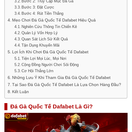
Bước 2: Truy Cập Mục Đá Gà
Bước 3: Đặt Cược
Bước 4: Rút Tiền Thắng
Mẹo Chơi Đá Gà Quốc Tế Dafabet Hiệu Quả
Nghiên Cứu Thông Tin Chiến Kê
Quản Lý Vốn Hợp Lý
Quan Sát Lịch Sử Kết Quả
Tận Dụng Khuyến Mãi
Lợi Ích Khi Chơi Đá Gà Quốc Tế Dafabet
Tiện Lợi Mọi Lúc, Mọi Nơi
Cộng Đồng Người Chơi Sôi Động
Cơ Hội Thắng Lớn
Những Lưu Ý Khi Tham Gia Đá Gà Quốc Tế Dafabet
Tại Sao Đá Gà Quốc Tế Dafabet Là Lựa Chọn Hàng Đầu?
Kết Luận
Đá Gà Quốc Tế Dafabet Là Gì?