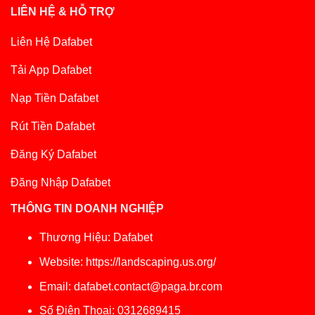
LIÊN HỆ & HỖ TRỢ
Liên Hệ Dafabet
Tải App Dafabet
Nạp Tiền Dafabet
Rút Tiền Dafabet
Đăng Ký Dafabet
Đăng Nhập Dafabet
THÔNG TIN DOANH NGHIỆP
Thương Hiệu: Dafabet
Website:
https://landscaping.us.org/
Email:
dafabet.contact@paga.br.com
Số Điện Thoại: 0312689415