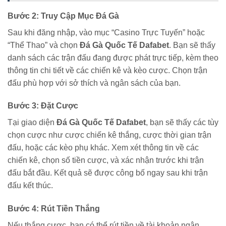
Bước 2: Truy Cập Mục Đá Gà
Sau khi đăng nhập, vào mục “Casino Trực Tuyến” hoặc
“Thể Thao” và chọn
Đá Gà Quốc Tế Dafabet
. Bạn sẽ thấy
danh sách các trận đấu đang được phát trực tiếp, kèm theo
thông tin chi tiết về các chiến kê và kèo cược. Chọn trận
đấu phù hợp với sở thích và ngân sách của bạn.
Bước 3: Đặt Cược
Tại giao diện
Đá Gà Quốc Tế Dafabet
, bạn sẽ thấy các tùy
chọn cược như cược chiến kê thắng, cược thời gian trận
đấu, hoặc các kèo phụ khác. Xem xét thông tin về các
chiến kê, chọn số tiền cược, và xác nhận trước khi trận
đấu bắt đầu. Kết quả sẽ được công bố ngay sau khi trận
đấu kết thúc.
Bước 4: Rút Tiền Thắng
Nếu thắng cược, bạn có thể rút tiền về tài khoản ngân