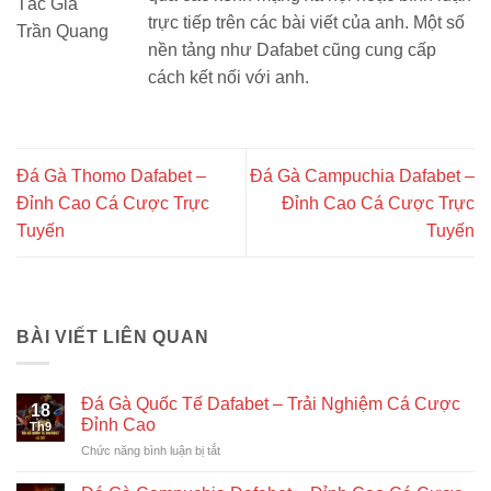
trực tiếp trên các bài viết của anh. Một số
nền tảng như Dafabet cũng cung cấp
cách kết nối với anh.
Đá Gà Thomo Dafabet –
Đá Gà Campuchia Dafabet –
Đỉnh Cao Cá Cược Trực
Đỉnh Cao Cá Cược Trực
Tuyến
Tuyến
BÀI VIẾT LIÊN QUAN
Đá Gà Quốc Tế Dafabet – Trải Nghiệm Cá Cược
18
Đỉnh Cao
Th9
ở
Chức năng bình luận bị tắt
Đá
Gà