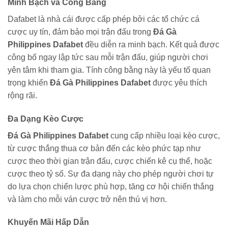
Minh Bạch và Công Bằng
Dafabet là nhà cái được cấp phép bởi các tổ chức cá
cược uy tín, đảm bảo mọi trận đấu trong
Đá Gà
Philippines Dafabet
đều diễn ra minh bạch. Kết quả được
công bố ngay lập tức sau mỗi trận đấu, giúp người chơi
yên tâm khi tham gia. Tính công bằng này là yếu tố quan
trọng khiến
Đá Gà Philippines Dafabet
được yêu thích
rộng rãi.
Đa Dạng Kèo Cược
Đá Gà Philippines Dafabet
cung cấp nhiều loại kèo cược,
từ cược thắng thua cơ bản đến các kèo phức tạp như
cược theo thời gian trận đấu, cược chiến kê cụ thể, hoặc
cược theo tỷ số. Sự đa dạng này cho phép người chơi tự
do lựa chọn chiến lược phù hợp, tăng cơ hội chiến thắng
và làm cho mỗi ván cược trở nên thú vị hơn.
Khuyến Mãi Hấp Dẫn