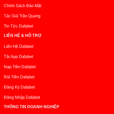
Chính Sách Bảo Mật
Tác Giả Trần Quang
Tin Tức Dafabet
LIÊN HỆ & HỖ TRỢ
Liên Hệ Dafabet
Tải App Dafabet
Nạp Tiền Dafabet
Rút Tiền Dafabet
Đăng Ký Dafabet
Đăng Nhập Dafabet
THÔNG TIN DOANH NGHIỆP