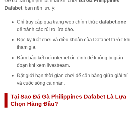
Để có trải nghiệm tốt nhất khi chơi
Đá Gà Philippines
Dafabet
, bạn nên lưu ý:
Chỉ truy cập qua trang web chính thức
dafabet.one
để tránh các rủi ro lừa đảo.
Đọc kỹ luật chơi và điều khoản của Dafabet trước khi
tham gia.
Đảm bảo kết nối internet ổn định để không bị gián
đoạn khi xem livestream.
Đặt giới hạn thời gian chơi để cân bằng giữa giải trí
và cuộc sống cá nhân.
Tại Sao Đá Gà Philippines Dafabet Là Lựa
Chọn Hàng Đầu?