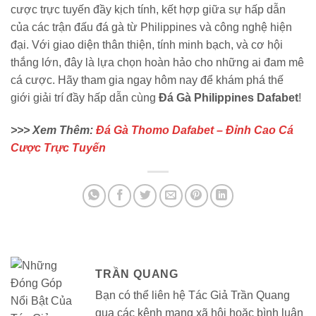
cược trực tuyến đầy kịch tính, kết hợp giữa sự hấp dẫn
của các trận đấu đá gà từ Philippines và công nghệ hiện
đại. Với giao diện thân thiện, tính minh bạch, và cơ hội
thắng lớn, đây là lựa chọn hoàn hảo cho những ai đam mê
cá cược. Hãy tham gia ngay hôm nay để khám phá thế
giới giải trí đầy hấp dẫn cùng
Đá Gà Philippines Dafabet
!
>>> Xem Thêm:
Đá Gà Thomo Dafabet – Đỉnh Cao Cá
Cược Trực Tuyến
TRẦN QUANG
Bạn có thể liên hệ Tác Giả Trần Quang
qua các kênh mạng xã hội hoặc bình luận