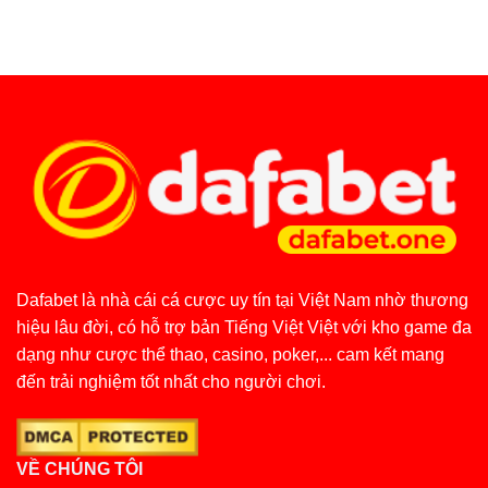
Cao
Cựa
Cá
Sắt
Cược
Dafabet
Trực
–
Tuyến
Trải
Nghiệm
Cá
Cược
Kịch
Tính
Dafabet là nhà cái cá cược uy tín tại Việt Nam nhờ thương
hiệu lâu đời, có hỗ trợ bản Tiếng Việt Việt với kho game đa
dạng như cược thể thao, casino, poker,... cam kết mang
đến trải nghiệm tốt nhất cho người chơi.
VỀ CHÚNG TÔI