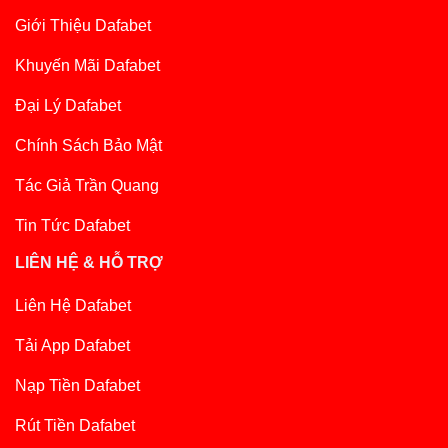
Giới Thiệu Dafabet
Khuyến Mãi Dafabet
Đại Lý Dafabet
Chính Sách Bảo Mật
Tác Giả Trần Quang
Tin Tức Dafabet
LIÊN HỆ & HỖ TRỢ
Liên Hệ Dafabet
Tải App Dafabet
Nạp Tiền Dafabet
Rút Tiền Dafabet