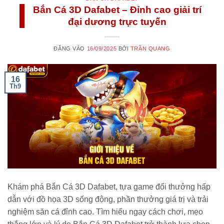
Bắn Cá 3D Dafabet – Đỉnh cao giải trí
đại dương trực tuyến
ĐĂNG VÀO
16/09/2025
BỞI
TRẦN QUANG
16
Th9
Khám phá Bắn Cá 3D Dafabet, tựa game đổi thưởng hấp
dẫn với đồ họa 3D sống động, phần thưởng giá trị và trải
nghiệm săn cá đỉnh cao. Tìm hiểu ngay cách chơi, mẹo