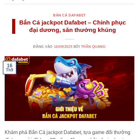
BẮN CÁ DAFABET
Bắn Cá jackpot Dafabet – Chinh phục
đại dương, săn thưởng khủng
ĐĂNG VÀO
16/09/2025
BỞI
TRẦN QUANG
16
Th9
Khám phá Bắn Cá jackpot Dafabet, tựa game đổi thưởng