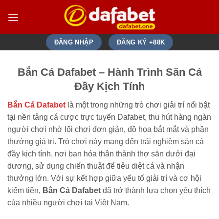
Bỏ
qua
nội
dung
ĐĂNG NHẬP
ĐĂNG KÝ +88K
Bắn Cá Dafabet – Hành Trình Săn Cá
Đầy Kịch Tính
Bắn Cá Dafabet
là một trong những trò chơi giải trí nổi bật
tại nền tảng cá cược trực tuyến Dafabet, thu hút hàng ngàn
người chơi nhờ lối chơi đơn giản, đồ họa bắt mắt và phần
thưởng giá trị. Trò chơi này mang đến trải nghiệm săn cá
đầy kịch tính, nơi bạn hóa thân thành thợ săn dưới đại
dương, sử dụng chiến thuật để tiêu diệt cá và nhận
thưởng lớn. Với sự kết hợp giữa yếu tố giải trí và cơ hội
kiếm tiền,
Bắn Cá Dafabet
đã trở thành lựa chọn yêu thích
của nhiều người chơi tại Việt Nam.