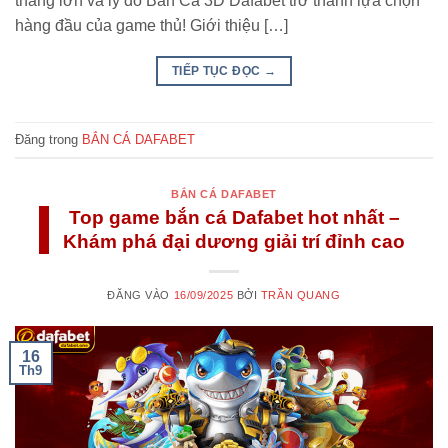
thắng lớn và lý do Bắn Cá 3D Dafabet trở thành lựa chọn
hàng đầu của game thủ! Giới thiệu […]
TIẾP TỤC ĐỌC
→
Đăng trong
BẮN CÁ DAFABET
BẮN CÁ DAFABET
Top game bắn cá Dafabet hot nhất –
Khám phá đại dương giải trí đỉnh cao
ĐĂNG VÀO
16/09/2025
BỞI
TRẦN QUANG
16
Th9