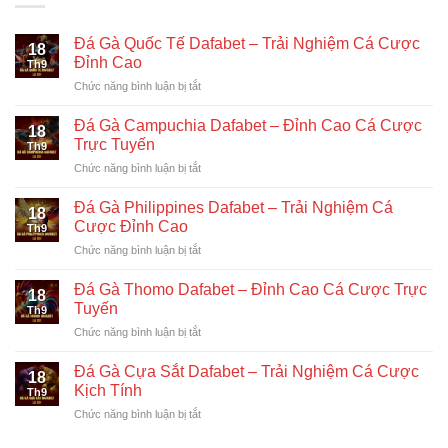
Đá Gà Quốc Tế Dafabet – Trải Nghiệm Cá Cược
18
Đỉnh Cao
Th9
ở
Chức năng bình luận bị tắt
Đá
Gà
Đá Gà Campuchia Dafabet – Đỉnh Cao Cá Cược
18
Quốc
Trực Tuyến
Th9
Tế
ở
Chức năng bình luận bị tắt
Dafabet
Đá
–
Gà
Trải
Đá Gà Philippines Dafabet – Trải Nghiệm Cá
18
Campuchia
Nghiệm
Cược Đỉnh Cao
Th9
Dafabet
Cá
ở
Chức năng bình luận bị tắt
–
Cược
Đá
Đỉnh
Đỉnh
Gà
Cao
Đá Gà Thomo Dafabet – Đỉnh Cao Cá Cược Trực
Cao
18
Philippines
Cá
Tuyến
Th9
Dafabet
Cược
ở
Chức năng bình luận bị tắt
–
Trực
Đá
Trải
Tuyến
Gà
Nghiệm
Đá Gà Cựa Sắt Dafabet – Trải Nghiệm Cá Cược
18
Thomo
Cá
Kịch Tính
Th9
Dafabet
Cược
ở
Chức năng bình luận bị tắt
–
Đỉnh
Đá
Đỉnh
Cao
Gà