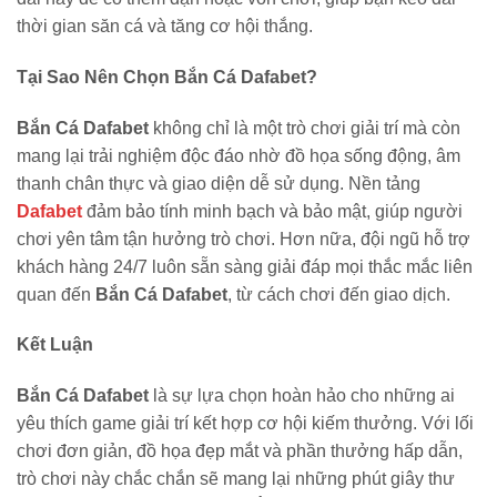
thời gian săn cá và tăng cơ hội thắng.
Tại Sao Nên Chọn Bắn Cá Dafabet?
Bắn Cá Dafabet
không chỉ là một trò chơi giải trí mà còn
mang lại trải nghiệm độc đáo nhờ đồ họa sống động, âm
thanh chân thực và giao diện dễ sử dụng. Nền tảng
Dafabet
đảm bảo tính minh bạch và bảo mật, giúp người
chơi yên tâm tận hưởng trò chơi. Hơn nữa, đội ngũ hỗ trợ
khách hàng 24/7 luôn sẵn sàng giải đáp mọi thắc mắc liên
quan đến
Bắn Cá Dafabet
, từ cách chơi đến giao dịch.
Kết Luận
Bắn Cá Dafabet
là sự lựa chọn hoàn hảo cho những ai
yêu thích game giải trí kết hợp cơ hội kiếm thưởng. Với lối
chơi đơn giản, đồ họa đẹp mắt và phần thưởng hấp dẫn,
trò chơi này chắc chắn sẽ mang lại những phút giây thư