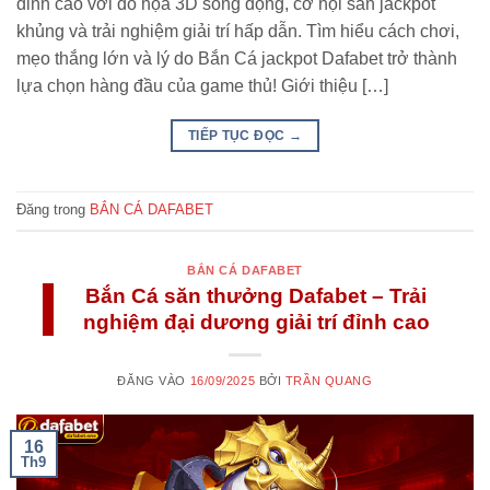
đỉnh cao với đồ họa 3D sống động, cơ hội săn jackpot
khủng và trải nghiệm giải trí hấp dẫn. Tìm hiểu cách chơi,
mẹo thắng lớn và lý do Bắn Cá jackpot Dafabet trở thành
lựa chọn hàng đầu của game thủ! Giới thiệu […]
TIẾP TỤC ĐỌC
→
Đăng trong
BẮN CÁ DAFABET
BẮN CÁ DAFABET
Bắn Cá săn thưởng Dafabet – Trải
nghiệm đại dương giải trí đỉnh cao
ĐĂNG VÀO
16/09/2025
BỞI
TRẦN QUANG
16
Th9