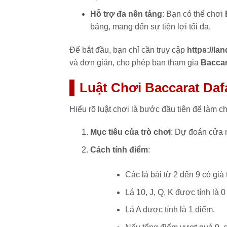
Hỗ trợ đa nền tảng
: Bạn có thể chơi
bảng, mang đến sự tiện lợi tối đa.
Để bắt đầu, bạn chỉ cần truy cập
https://la
và đơn giản, cho phép bạn tham gia
Baccar
Luật Chơi Baccarat Da
Hiểu rõ luật chơi là bước đầu tiên để làm c
Mục tiêu của trò chơi
: Dự đoán cửa n
Cách tính điểm
:
Các lá bài từ 2 đến 9 có giá 
Lá 10, J, Q, K được tính là 0
Lá A được tính là 1 điểm.