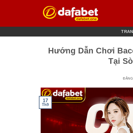
Bỏ
qua
nội
dung
TRAN
Hướng Dẫn Chơi Bacc
Tại S
ĐĂNG
17
Th9