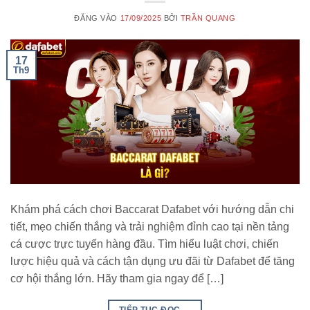
ĐĂNG VÀO
17/09/2025
BỞI
TRẦN QUANG
17
Th9
Khám phá cách chơi Baccarat Dafabet với hướng dẫn chi
tiết, mẹo chiến thắng và trải nghiệm đỉnh cao tại nền tảng
cá cược trực tuyến hàng đầu. Tìm hiểu luật chơi, chiến
lược hiệu quả và cách tận dụng ưu đãi từ Dafabet để tăng
cơ hội thắng lớn. Hãy tham gia ngay để […]