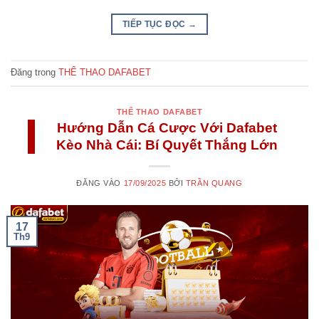
TIẾP TỤC ĐỌC
→
Đăng trong
THỂ THAO DAFABET
THỂ THAO DAFABET
Hướng Dẫn Cá Cược Với Dafabet
Kèo Nhà Cái: Bí Quyết Thắng Lớn
ĐĂNG VÀO
17/09/2025
BỞI
TRẦN QUANG
17
Th9