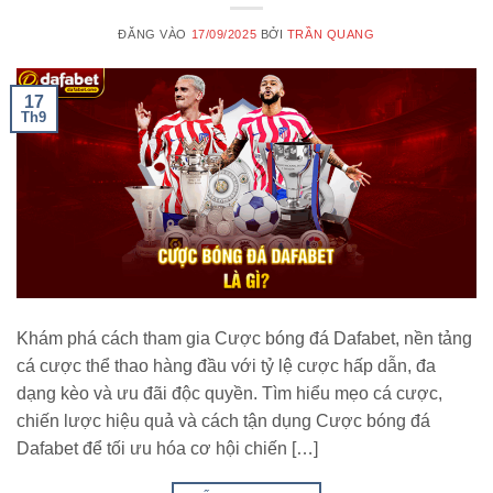
ĐĂNG VÀO
17/09/2025
BỞI
TRẦN QUANG
17
Th9
Khám phá cách tham gia Cược bóng đá Dafabet, nền tảng
cá cược thể thao hàng đầu với tỷ lệ cược hấp dẫn, đa
dạng kèo và ưu đãi độc quyền. Tìm hiểu mẹo cá cược,
chiến lược hiệu quả và cách tận dụng Cược bóng đá
Dafabet để tối ưu hóa cơ hội chiến […]